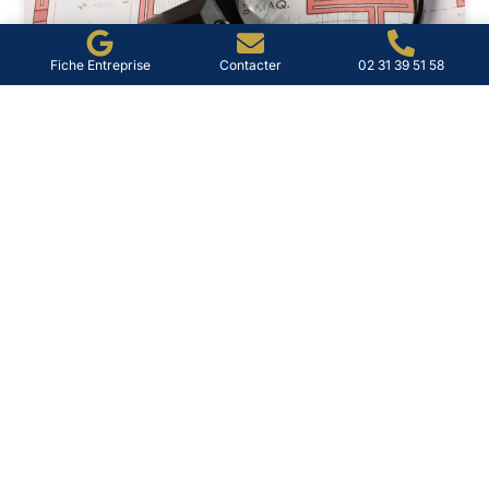
Fiche Entreprise
Contacter
02 31 39 51 58
Diag immo à Lisieux : diagnostic
et conseils pratiques
À Lisieux, vendre ou louer ne se résume plus à