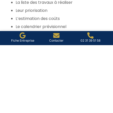
La liste des travaux à réaliser
Leur priorisation
L’estimation des coûts
Le calendrier prévisionnel
Objectif :
Éviter les dégradations lourdes et répartir
Fiche Entreprise
Contacter
02 31 39 51 58
intelligemment les charges.