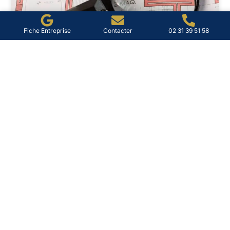
Fiche Entreprise
Contacter
02 31 39 51 58
Diag immo à Lisieux : diagnostic
et conseils pratiques
À Lisieux, vendre ou louer ne se résume plus à